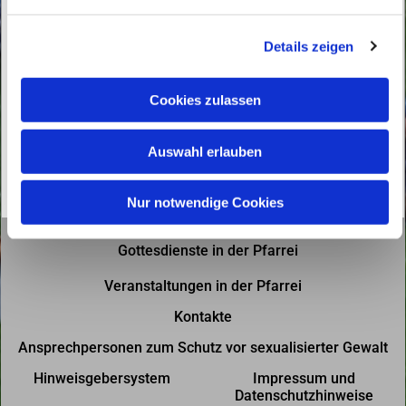
n
g
Details zeigen
s
a
u
Cookies zulassen
s
w
Auswahl erlauben
a
h
l
Nur notwendige Cookies
Gottesdienste in der Pfarrei
Veranstaltungen in der Pfarrei
Kontakte
Ansprechpersonen zum Schutz vor sexualisierter Gewalt
Hinweisgebersystem
Impressum und
Datenschutzhinweise