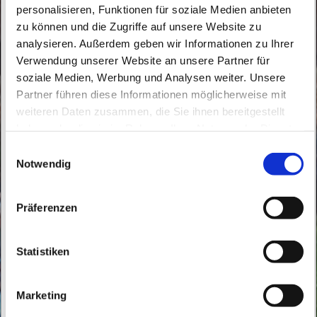
personalisieren, Funktionen für soziale Medien anbieten
zu können und die Zugriffe auf unsere Website zu
analysieren. Außerdem geben wir Informationen zu Ihrer
Verwendung unserer Website an unsere Partner für
soziale Medien, Werbung und Analysen weiter. Unsere
Partner führen diese Informationen möglicherweise mit
weiteren Daten zusammen, die Sie ihnen bereitgestellt
Donnerstag, 2. September 2027, 14:00
haben oder die sie im Rahmen Ihrer Nutzung der Dienste
Uhr
gesammelt haben.
E
Notwendig
i
Buch, Röbellweg 61, 13125 Berlin
n
w
Präferenzen
i
l
l
Statistiken
i
g
Marketing
u