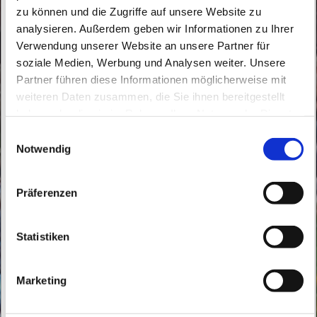
zu können und die Zugriffe auf unsere Website zu
analysieren. Außerdem geben wir Informationen zu Ihrer
Verwendung unserer Website an unsere Partner für
soziale Medien, Werbung und Analysen weiter. Unsere
Partner führen diese Informationen möglicherweise mit
Dienstag, 13. Juli 2027, 10:00 Uhr
weiteren Daten zusammen, die Sie ihnen bereitgestellt
haben oder die sie im Rahmen Ihrer Nutzung der Dienste
St. Peter und Paul, Schicklerstraße 7,
gesammelt haben.
E
16225 Eberswalde
Notwendig
i
n
w
Präferenzen
i
l
l
Statistiken
i
g
Marketing
u
n