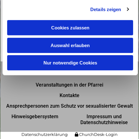
g
Details zeigen
s
a
u
Cookies zulassen
s
w
Auswahl erlauben
a
h
l
Nur notwendige Cookies
Gottesdienste in der Pfarrei
Veranstaltungen in der Pfarrei
Kontakte
Ansprechpersonen zum Schutz vor sexualisierter Gewalt
Hinweisgebersystem
Impressum und
Datenschutzhinweise
Datenschutzerklärung
ChurchDesk-Login