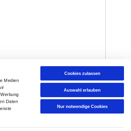
Cookies zulassen
le Medien
ir
Auswahl erlauben
, Werbung
ren Daten
Hinweisgebersystem
Impressum und
Nur notwendige Cookies
ienste
Datenschutzhinweise