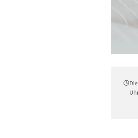
Die
Uh