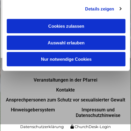
g
Details zeigen
s
a
u
Cookies zulassen
s
w
Auswahl erlauben
a
h
l
Nur notwendige Cookies
Gottesdienste in der Pfarrei
Veranstaltungen in der Pfarrei
Kontakte
Ansprechpersonen zum Schutz vor sexualisierter Gewalt
Hinweisgebersystem
Impressum und
Datenschutzhinweise
Datenschutzerklärung
ChurchDesk-Login