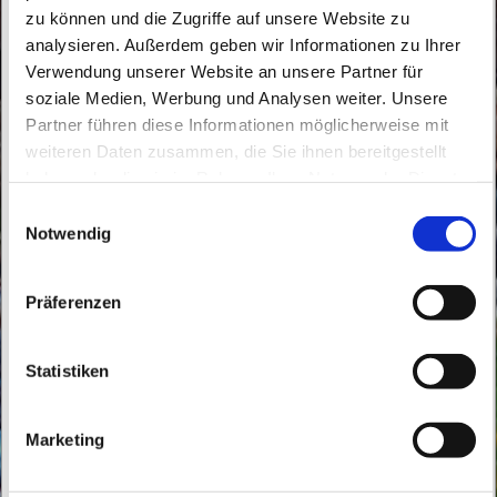
zu können und die Zugriffe auf unsere Website zu
analysieren. Außerdem geben wir Informationen zu Ihrer
Verwendung unserer Website an unsere Partner für
soziale Medien, Werbung und Analysen weiter. Unsere
Partner führen diese Informationen möglicherweise mit
Dienstag, 10. November 2026, 10:00 Uhr
weiteren Daten zusammen, die Sie ihnen bereitgestellt
haben oder die sie im Rahmen Ihrer Nutzung der Dienste
St. Peter und Paul, Schicklerstraße 7,
gesammelt haben.
E
16225 Eberswalde
Notwendig
i
n
w
Präferenzen
i
l
l
Statistiken
i
g
Marketing
u
n