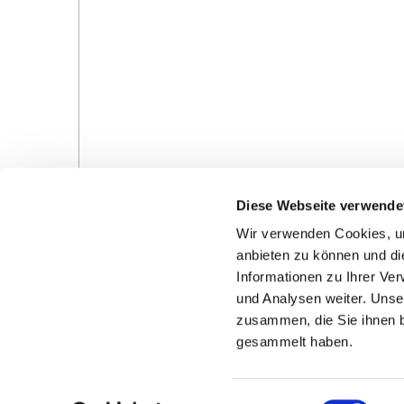
Diese Webseite verwende
Wir verwenden Cookies, um
anbieten zu können und di
Informationen zu Ihrer Ve
und Analysen weiter. Unse
zusammen, die Sie ihnen b
Gottesdienste in der Pfarrei
Veranstaltungen in d
gesammelt haben.
Pfarrei
E