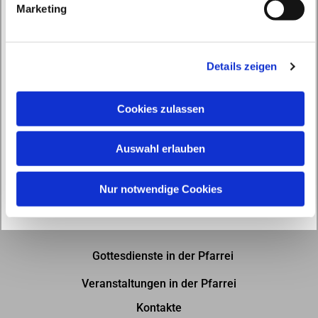
Marketing
u
n
g
Details zeigen
s
a
u
Cookies zulassen
s
w
Auswahl erlauben
a
h
l
Nur notwendige Cookies
Gottesdienste in der Pfarrei
Veranstaltungen in der Pfarrei
Kontakte