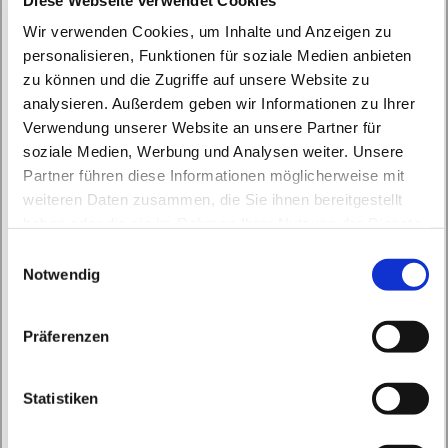
Wir verwenden Cookies, um Inhalte und Anzeigen zu
Treffen Gruppe
personalisieren, Funktionen für soziale Medien anbieten
zu können und die Zugriffe auf unsere Website zu
Maschenträume
analysieren. Außerdem geben wir Informationen zu Ihrer
Verwendung unserer Website an unsere Partner für
soziale Medien, Werbung und Analysen weiter. Unsere
Montag, 9. September 2024, 18:00 - 20:00
Partner führen diese Informationen möglicherweise mit
Uhr
weiteren Daten zusammen, die Sie ihnen bereitgestellt
haben oder die sie im Rahmen Ihrer Nutzung der Dienste
St. Peter und Paul, Schicklerstraße 7,
gesammelt haben.
E
16225 Eberswalde
Notwendig
i
n
w
Lidia Ziegler, Eleonora Ziebell
Präferenzen
i
l
l
Statistiken
i
g