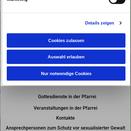
u
n
g
Details zeigen
s
a
u
Cookies zulassen
s
w
Auswahl erlauben
a
h
l
Nur notwendige Cookies
Gottesdienste in der Pfarrei
Veranstaltungen in der Pfarrei
Kontakte
Ansprechpersonen zum Schutz vor sexualisierter Gewalt