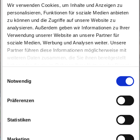
Wir verwenden Cookies, um Inhalte und Anzeigen zu
personalisieren, Funktionen für soziale Medien anbieten
Treffen Gruppe
zu können und die Zugriffe auf unsere Website zu
analysieren. Außerdem geben wir Informationen zu Ihrer
Maschenträume
Verwendung unserer Website an unsere Partner für
soziale Medien, Werbung und Analysen weiter. Unsere
Montag, 10. März 2025, 18:00 - 20:00 Uhr
Partner führen diese Informationen möglicherweise mit
weiteren Daten zusammen, die Sie ihnen bereitgestellt
haben oder die sie im Rahmen Ihrer Nutzung der Dienste
St. Peter und Paul, Schicklerstraße 7,
gesammelt haben.
E
16225 Eberswalde
Notwendig
i
n
Lidia Ziegler, Eleonora Ziebell
w
Präferenzen
i
l
l
Statistiken
i
g
Marketing