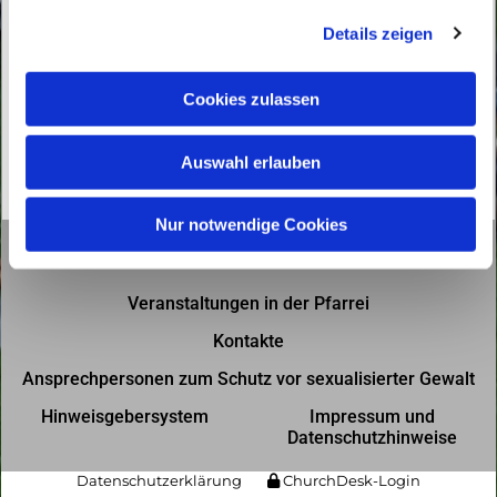
g
Details zeigen
s
a
u
Cookies zulassen
s
w
Auswahl erlauben
a
h
l
Nur notwendige Cookies
Gottesdienste in der Pfarrei
Veranstaltungen in der Pfarrei
Kontakte
Ansprechpersonen zum Schutz vor sexualisierter Gewalt
Hinweisgebersystem
Impressum und
Datenschutzhinweise
Datenschutzerklärung
ChurchDesk-Login