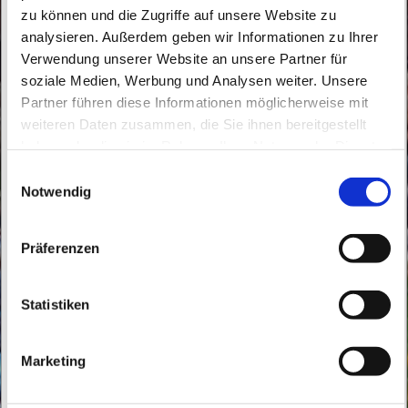
zu können und die Zugriffe auf unsere Website zu
analysieren. Außerdem geben wir Informationen zu Ihrer
Verwendung unserer Website an unsere Partner für
soziale Medien, Werbung und Analysen weiter. Unsere
Partner führen diese Informationen möglicherweise mit
Samstag, 1. August 2026, 17:00 Uhr
weiteren Daten zusammen, die Sie ihnen bereitgestellt
haben oder die sie im Rahmen Ihrer Nutzung der Dienste
St. Joseph Werneuchen,
gesammelt haben.
E
Lamprechtstraße 16, 16356 Werneuchen
Notwendig
i
n
w
Präferenzen
i
l
l
Statistiken
i
g
Marketing
u
n