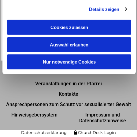
g
Details zeigen
s
a
u
Cookies zulassen
s
w
Auswahl erlauben
a
h
l
Nur notwendige Cookies
Gottesdienste in der Pfarrei
Veranstaltungen in der Pfarrei
Kontakte
Ansprechpersonen zum Schutz vor sexualisierter Gewalt
Hinweisgebersystem
Impressum und
Datenschutzhinweise
Datenschutzerklärung
ChurchDesk-Login