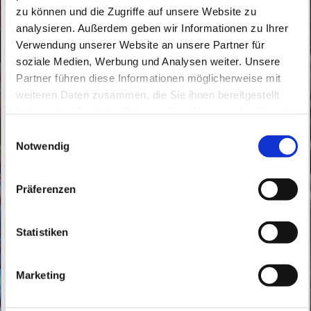
zu können und die Zugriffe auf unsere Website zu
analysieren. Außerdem geben wir Informationen zu Ihrer
Verwendung unserer Website an unsere Partner für
soziale Medien, Werbung und Analysen weiter. Unsere
Partner führen diese Informationen möglicherweise mit
Samstag, 21. November 2026, 17:00 Uhr
weiteren Daten zusammen, die Sie ihnen bereitgestellt
haben oder die sie im Rahmen Ihrer Nutzung der Dienste
St. Joseph Werneuchen,
gesammelt haben.
E
Lamprechtstraße 16, 16356 Werneuchen
Notwendig
i
n
w
Präferenzen
i
l
l
Statistiken
i
g
Marketing
u
n