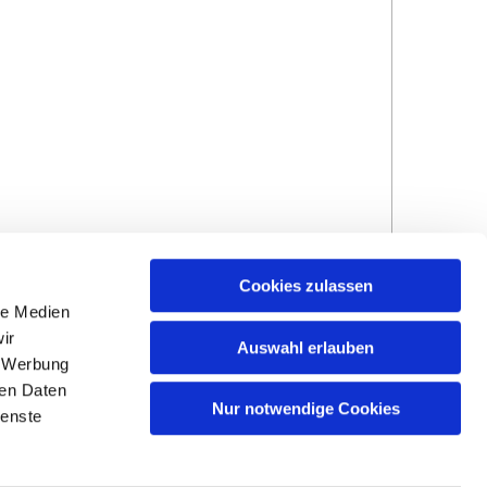
Cookies zulassen
le Medien
ir
Auswahl erlauben
, Werbung
ren Daten
Hinweisgebersystem
Impressum und
Nur notwendige Cookies
ienste
Datenschutzhinweise