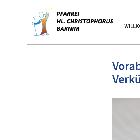
WILL
Vora
Verk