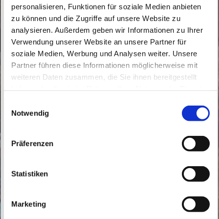
personalisieren, Funktionen für soziale Medien anbieten
zu können und die Zugriffe auf unsere Website zu
analysieren. Außerdem geben wir Informationen zu Ihrer
Verwendung unserer Website an unsere Partner für
soziale Medien, Werbung und Analysen weiter. Unsere
Partner führen diese Informationen möglicherweise mit
weiteren Daten zusammen, die Sie ihnen bereitgestellt
Sonntag, 14. Dezember 2025, 17:00 Uhr
haben oder die sie im Rahmen Ihrer Nutzung der Dienste
gesammelt haben.
E
Mater Dolorosa, Röbellweg 61, 13125
Notwendig
i
Berlin
n
w
Präferenzen
i
l
l
Statistiken
i
g
Marketing
u