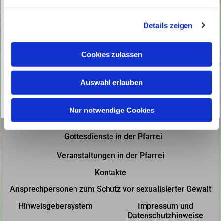
n
g
Details zeigen
s
a
u
Cookies zulassen
s
w
Auswahl erlauben
a
h
l
Nur notwendige Cookies
Gottesdienste in der Pfarrei
Veranstaltungen in der Pfarrei
Kontakte
Ansprechpersonen zum Schutz vor sexualisierter Gewalt
Hinweisgebersystem
Impressum und
Datenschutzhinweise