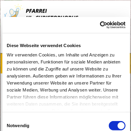
kopie_Eberswalde
Soziale Arbeit
Diese Webseite verwendet Cookies
Wir verwenden Cookies, um Inhalte und Anzeigen zu
personalisieren, Funktionen für soziale Medien anbieten
Soziale Arbeit und Fürbitten
zu können und die Zugriffe auf unsere Website zu
analysieren. Außerdem geben wir Informationen zu Ihrer
In der Trauer nicht allein
Verwendung unserer Website an unsere Partner für
soziale Medien, Werbung und Analysen weiter. Unsere
Partner führen diese Informationen möglicherweise mit
weiteren Daten zusammen, die Sie ihnen bereitgestellt
haben oder die sie im Rahmen Ihrer Nutzung der Dienste
gesammelt haben.
E
Notwendig
i